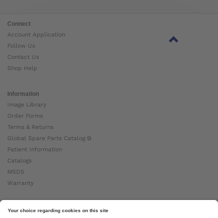
Connect
Account Application
Follow Us
Contact Us
Shop Help
Information
Image Library
Order Forms
Terms & Returns
Global Spare Parts Catalog ⧉
Patient Information
Catalogs
MSDS
Warranty
About Ottobock